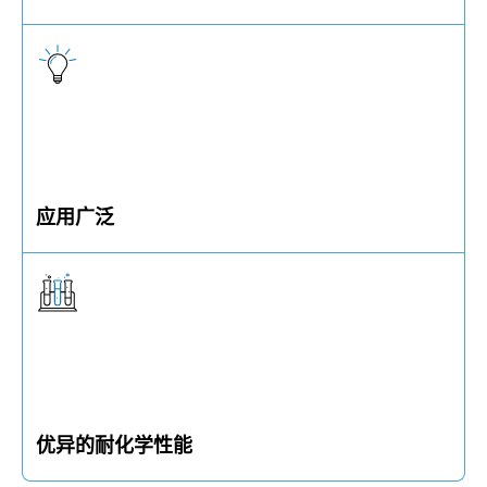
Precote® 5 在制备及涂覆过程中均对人体无害
应用广泛
该涂层适用于各类金属螺纹材料及塑料材质
优异的耐化学性能
Precote® 5 具备良好的耐热性和耐化学性能