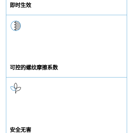
即时生效
涂层在装配完成后即可立即发挥密封作用
可控的螺纹摩擦系数
Precote® 5 可在装配过程中提供可控的螺纹摩擦系数
安全无害