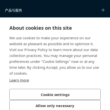
产品与服务
知识中心
About cookies on this site
快速链接
We use cookies to make your experience on our
website as pleasant as possible and to optimize it.
关于我们
Visit our Privacy Policy to learn more about our data
collection practices. You may manage your personal
联系我们
preferences under "Cookie Settings" now or at any
time later. By clicking Accept, you allow us to our use
400 860 9900
of cookies.
china@bossard.com
Learn more
Cookie settings
隐私政策
版权信息
Allow only necessary
沪ICP备17002109号