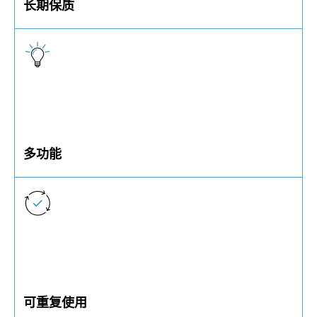
长期保质
抗乙醇、油、汽油和大多数稀释剂。
多功能
Nytemp®和Tuflok®适用于调节螺钉，几乎可用于所
有金属。
可重复使用