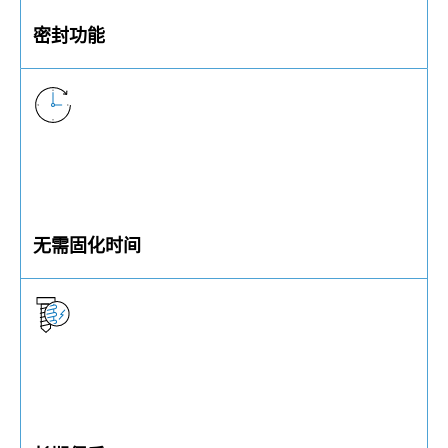
密封功能
全方位螺纹胶可实现液体和气密的密封
无需固化时间
无干燥时间要求，涂胶螺钉可立即使用。