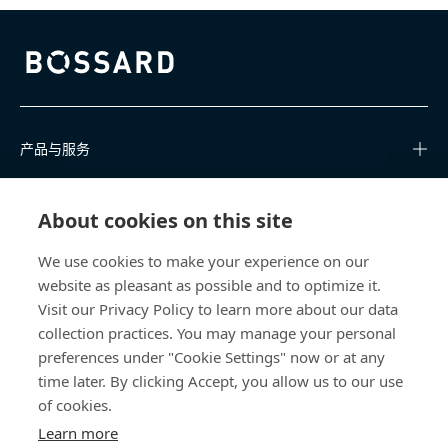
Bossard homepage
产品与服务
知识中心
About cookies on this site
快速链接
We use cookies to make your experience on our
website as pleasant as possible and to optimize it.
关于我们
Visit our Privacy Policy to learn more about our data
collection practices. You may manage your personal
联系我们
preferences under "Cookie Settings" now or at any
time later. By clicking Accept, you allow us to our use
400 860 9900
of cookies.
china@bossard.com
Learn more