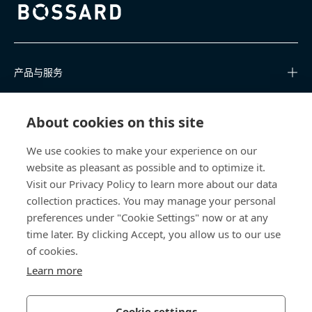
Bossard homepage
产品与服务
知识中心
About cookies on this site
快速链接
We use cookies to make your experience on our
website as pleasant as possible and to optimize it.
关于我们
Visit our Privacy Policy to learn more about our data
collection practices. You may manage your personal
联系我们
preferences under "Cookie Settings" now or at any
time later. By clicking Accept, you allow us to our use
400 860 9900
of cookies.
china@bossard.com
Learn more
Cookie settings