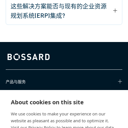
这些解决方案能否与现有的企业资源
规划系统(ERP)集成?
Bossard homepage
产品与服务
知识中心
About cookies on this site
快速链接
We use cookies to make your experience on our
website as pleasant as possible and to optimize it.
关于我们
Visit our Privacy Policy to learn more about our data