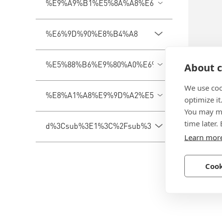
%E9%A9%B1%E5%8A%A8%E6%A7%BD%E5%9E
%E6%9D%90%E8%B4%A8
%E5%88%B6%E9%80%A0%E6%9D%90%E6%96%9
About c
We use coo
BN 133
%E8%A1%A8%E9%9D%A2%E5%A4%84%E7%90%
optimize it
You may ma
机械手柄
time later.
d%3Csub%3E1%3C%2Fsub%3E
六角槽
Learn mor
钢, 材加
Cook