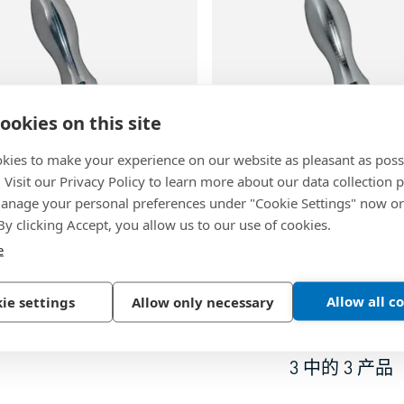
%8B
9
ookies on this site
kies to make your experience on our website as pleasant as poss
81
|
DIN 39 E
BN 13382
|
DIN 98 E
86
. Visit our Privacy Policy to learn more about our data collection p
nage your personal preferences under "Cookie Settings" now or
（不可旋转） 带螺纹销,内
机械手柄（可旋转） 带螺
 By clicking Accept, you allow us to our use of cookies.
角槽
e
工, 镀锌
钢, 材加工, 镀锌
Allow all c
ie settings
Allow only necessary
3
中的
3
产品