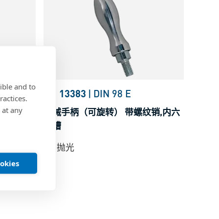
ible and to
BN 13383
|
DIN 98 E
ractices.
 at any
纹销,内六
机械手柄（可旋转） 带螺纹销,内六
角槽
铝, 抛光
ookies