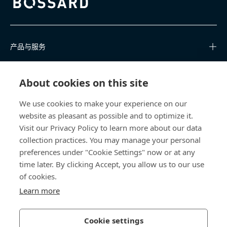
Bossard homepage
产品与服务
知识中心
About cookies on this site
快速链接
We use cookies to make your experience on our
website as pleasant as possible and to optimize it.
关于我们
Visit our Privacy Policy to learn more about our data
collection practices. You may manage your personal
联系我们
preferences under "Cookie Settings" now or at any
time later. By clicking Accept, you allow us to our use
400 860 9900
of cookies.
china@bossard.com
Learn more
Cookie settings
隐私政策
版权信息