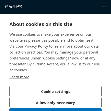
产品与服务
知识中心
About cookies on this site
快速链接
We use cookies to make your experience on our
website as pleasant as possible and to optimize it.
关于我们
Visit our Privacy Policy to learn more about our data
collection practices. You may manage your personal
联系我们
preferences under "Cookie Settings" now or at any
time later. By clicking Accept, you allow us to our use
400 860 9900
of cookies.
china@bossard.com
Learn more
Cookie settings
隐私政策
版权信息
Allow only necessary
沪ICP备17002109号