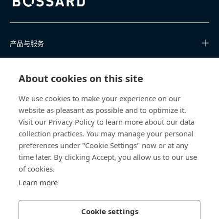
Bossard homepage
产品与服务
知识中心
About cookies on this site
快速链接
We use cookies to make your experience on our
website as pleasant as possible and to optimize it.
关于我们
Visit our Privacy Policy to learn more about our data
collection practices. You may manage your personal
联系我们
preferences under "Cookie Settings" now or at any
time later. By clicking Accept, you allow us to our use
400 860 9900
of cookies.
china@bossard.com
Learn more
Cookie settings
隐私政策
版权信息