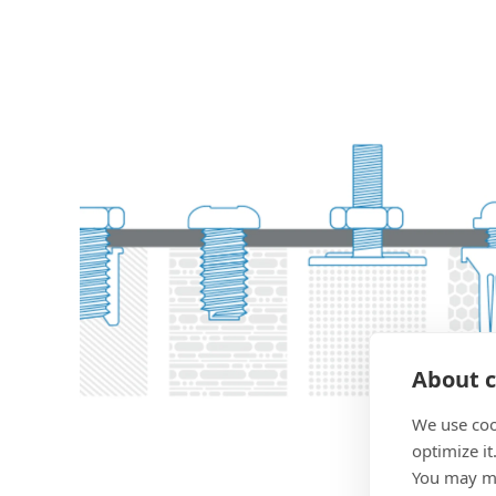
About c
We use coo
optimize it
You may ma