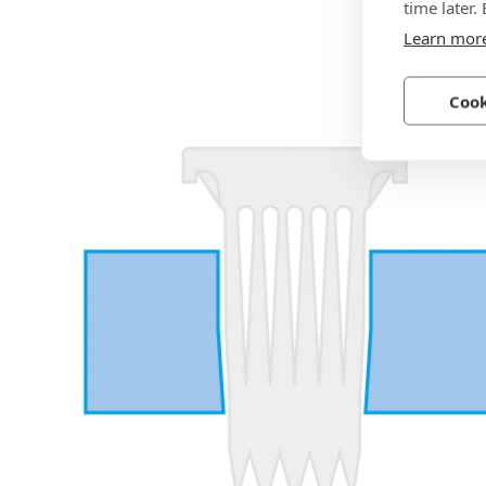
time later.
Learn mor
Cook