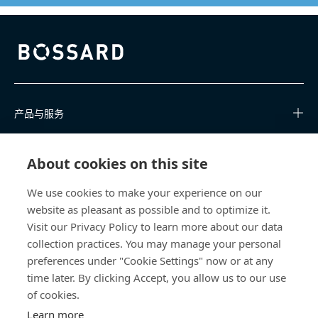
Bossard homepage
产品与服务
知识中心
About cookies on this site
快速链接
We use cookies to make your experience on our
website as pleasant as possible and to optimize it.
关于我们
Visit our Privacy Policy to learn more about our data
collection practices. You may manage your personal
联系我们
preferences under "Cookie Settings" now or at any
time later. By clicking Accept, you allow us to our use
400 860 9900
of cookies.
china@bossard.com
Learn more