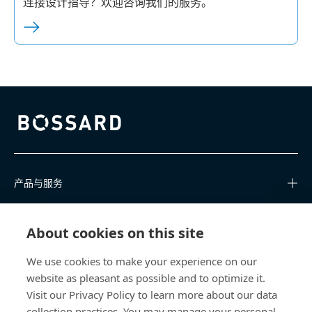
连接设计指导？欢迎咨询我们的服务。
Bossard homepage
产品与服务
知识中心
About cookies on this site
快速链接
We use cookies to make your experience on our
website as pleasant as possible and to optimize it.
关于我们
Visit our Privacy Policy to learn more about our data
collection practices. You may manage your personal