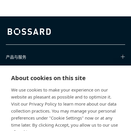
Bossard homepage
产品与服务
知识中心
About cookies on this site
快速链接
We use cookies to make your experience on our
website as pleasant as possible and to optimize it.
关于我们
Visit our Privacy Policy to learn more about our data
collection practices. You may manage your personal
联系我们
preferences under "Cookie Settings" now or at any
time later. By clicking Accept, you allow us to our use
400 860 9900