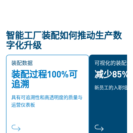
智能工厂装配如何推动生产数
字化升级
装配数据
装配数据
可视化的装配步
可
装配过程100%可
减少85%
借助智能工厂装配，可以实现单个
数字化装配作业
工作站乃至整个生产流程的生产数
新员工的培训需
追溯
新员工的入职培训
据可视化，通过数据分析及改善来
配作业之间的切
达到效率最大化。质量标准和程序
对不同的装配产
具有可追溯性和高透明度的质量与
被保存在数据库供随时调用，可以
装配错误可以
运营仪表板
作为生产评估的依据。