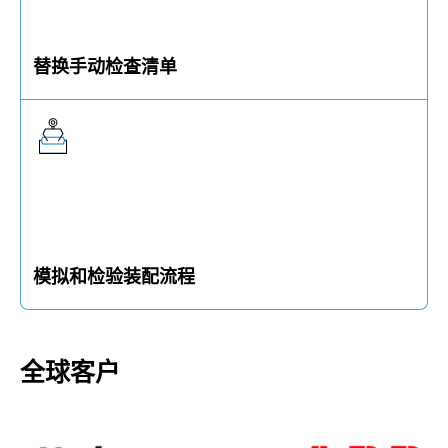
替换手动检查清单
传统的检查清单通过手动确认并记录的方式，可以通
过软件设置单件流动态作业指导替代。
模拟和检验装配流程
每个装配步骤都可以通过ELAM软件被设计和定义好，
以此来将专家级员工的经验、知识通过软件固化并存
储。
全球客户