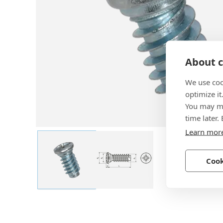
About c
We use coo
optimize it
You may ma
time later.
Learn mor
Cook