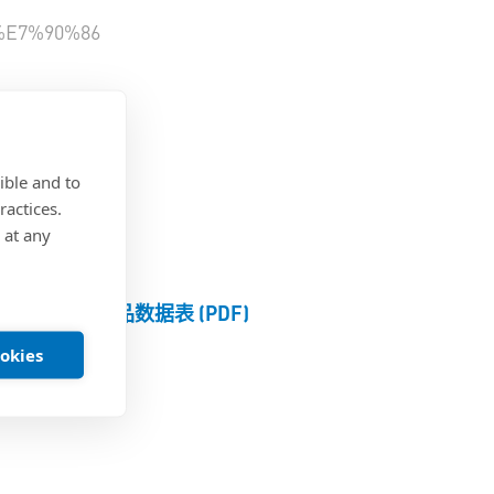
E7%90%86
%E5%9E%8B
ible and to
ractices.
 at any
产品数据表 (PDF)
ookies