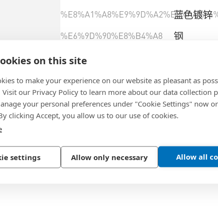
%E8%A1%A8%E9%9D%A2%E5%A4%84%
蓝色镀锌
%E6%9D%90%E8%B4%A8
钢
%E9%A9%B1%E5%8A%A8%E6%A7%BD
十字槽 Z
ookies on this site
%E8%9E%BA%E7%BA%B9
全螺纹
kies to make your experience on our website as pleasant as poss
. Visit our Privacy Policy to learn more about our data collection p
%E5%A4%B4%E5%BD%A2
平圆头
nage your personal preferences under "Cookie Settings" now or
 By clicking Accept, you allow us to our use of cookies.
e
選擇產品規格
Allow all c
ie settings
Allow only necessary