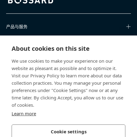
Bossard homepage
产品与服务
知识中心
About cookies on this site
快速链接
We use cookies to make your experience on our
website as pleasant as possible and to optimize it.
关于我们
Visit our Privacy Policy to learn more about our data
collection practices. You may manage your personal
联系我们
preferences under "Cookie Settings" now or at any
time later. By clicking Accept, you allow us to our use
400 860 9900
of cookies.
china@bossard.com
Learn more
Cookie settings
隐私政策
版权信息