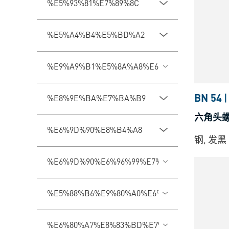
%E5%93%81%E7%89%8C
%E5%A4%B4%E5%BD%A2
%E9%A9%B1%E5%8A%A8%E6%A7%BD%E5%9E
BN 54
|
%E8%9E%BA%E7%BA%B9
六角头螺
%E6%9D%90%E8%B4%A8
钢, 发黑
%E6%9D%90%E6%96%99%E7%B1%BB%E5%9E%
%E5%88%B6%E9%80%A0%E6%9D%90%E6%96%9
%E6%80%A7%E8%83%BD%E7%AD%89%E7%BA%