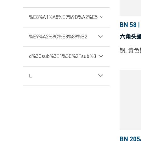
%E8%A1%A8%E9%9D%A2%E5%A4%84%E7%90%
BN 58
|
六角头螺
%E9%A2%9C%E8%89%B2
钢, 黄
d%3Csub%3E1%3C%2Fsub%3E
L
BN 205