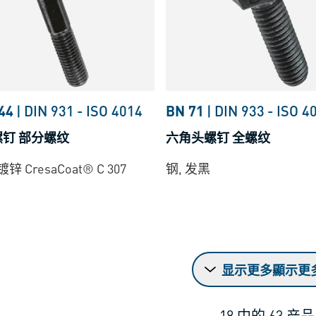
44
|
DIN 931
-
ISO 4014
BN 71
|
DIN 933
-
ISO 4
钉 部分螺纹
六角头螺钉 全螺纹
锌 CresaCoat® C 307
钢, 发黑
显示更多顯示更
18
中的
63
产品