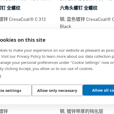
钉 全螺纹
六角头螺钉 全螺纹
锌 CresaCoat® C 313
钢, 蓝色镀锌 CresaCoat® C
Black
ookies on this site
kies to make your experience on our website as pleasant as poss
. Visit our Privacy Policy to learn more about our data collection p
nage your personal preferences under "Cookie Settings" now or
 By clicking Accept, you allow us to our use of cookies.
e
DIN 931
-
ISO 4014
BN 20236
|
DIN 931
-
IS
Allow all c
ie settings
Allow only necessary
钉 部分螺纹
六角头螺钉 部分螺纹
色镀锌
钢, 镀锌带厚的钝化层