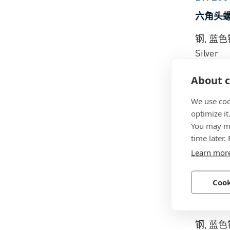
六角头螺
钢, 蓝色镀
Silver
About c
We use coo
optimize it
You may ma
time later.
Learn mor
BN 57
|
Cook
六角头螺
钢, 蓝