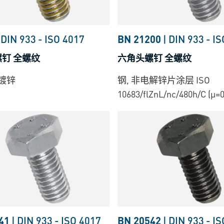
86
DIN 933
-
ISO 4017
BN 21200
|
DIN 933
-
IS
钉 全螺纹
六角头螺钉 全螺纹
色镀锌
钢, 非电解锌片涂层 ISO
10683/flZnL/nc/480h/C (µ=0
41
|
DIN 933
-
ISO 4017
BN 20542
|
DIN 933
-
IS