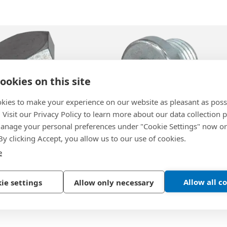
ookies on this site
kies to make your experience on our website as pleasant as poss
. Visit our Privacy Policy to learn more about our data collection p
nage your personal preferences under "Cookie Settings" now or
M 12852
BN 45
|
DIN 908
 By clicking Accept, you allow us to our use of cookies.
螺塞 管螺纹 无密封圈
e
钢, 蓝色镀锌
Allow all c
ie settings
Allow only necessary