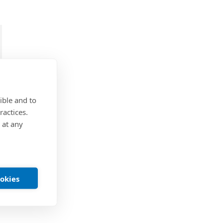
ible and to
ractices.
 at any
ookies