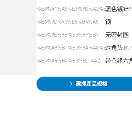
%E8%A1%A8%E9%9D%A2%E5%A4%84%
蓝色镀锌
%E6%9D%90%E8%B4%A8
钢
%E5%9E%8B%E5%8F%B7
无密封圈
%E9%A9%B1%E5%8A%A8%E6%A7%BD
六角头
%E5%A4%B4%E5%BD%A2
带凸缘六
選擇產品規格