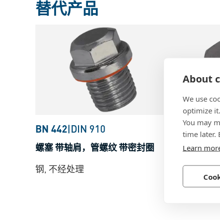
替代产品
About c
We use coo
optimize it
You may ma
BN 442
|
DIN 910
BN 446
|
VS
time later.
螺塞 带轴肩，管螺纹 带密封圈
螺塞 管螺纹
Learn mor
钢, 不经处理
钢, 蓝色镀锌
Cook